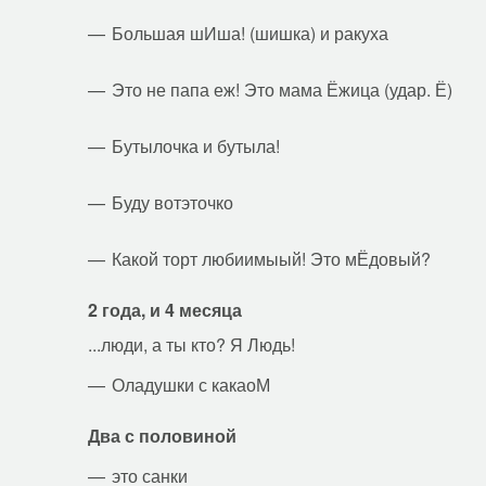
Большая шИша! (шишка) и ракуха
Это не папа еж! Это мама Ёжица (удар. Ё)
Бутылочка и бутыла!
Буду вотэточко
Какой торт любиимыый! Это мЁдовый?
2 года, и 4 месяца
...люди, а ты кто? Я Людь!
Оладушки с какаоМ
Два с половиной
это санки