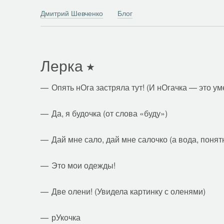
Дмитрий Шевченко
Блог
Лерка
Опять нОга застряла тут! (И нОгачка — это у
Да, я будочка (от слова «буду»)
Дай мне сало, дай мне салочко (а вода, понят
Это мои одежды!
Две олени! (Увидела картинку с оленями)
рУкочка