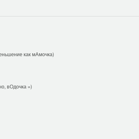
меньшение как мАмочка)
но, вОдочка =)