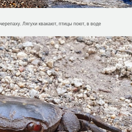
ерепаху. Лягухи квакают, птицы поют, в воде