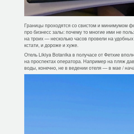
Границы проходятся со свистом и минимумом фо
про бизнесс залы: почему то многие ими не польз
на троих — несколько часов провели на удобных 
кстати, и дороже и хуже.
Отель Likiya Botanika в получасе от Фетхие вполн
на проспектах оператора. Например на пляж да
воды, конечно, не в ведении отеля — в мае / на