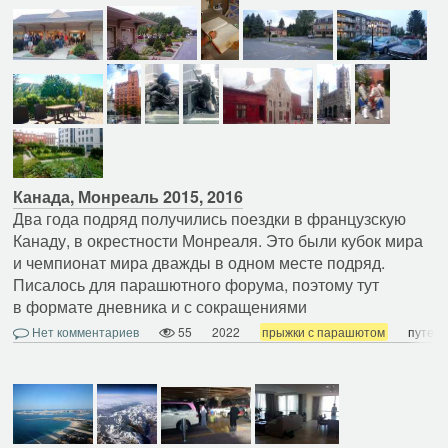
Канада, Монреаль 2015, 2016
Два года подряд получились поездки в французскую
Канаду, в окрестности Монреаля. Это были кубок мира
и чемпионат мира дважды в одном месте подряд.
Писалось для парашютного форума, поэтому тут
в формате дневника и с сокращениями
Нет комментариев
55
2022
прыжки с парашютом
путеш