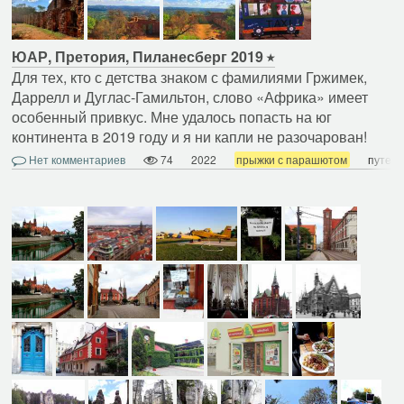
ЮАР, Претория, Пиланесберг 2019
Для тех, кто с детства знаком с фамилиями Гржимек,
Даррелл и Дуглас-Гамильтон, слово «Африка» имеет
особенный привкус. Мне удалось попасть на юг
континента в 2019 году и я ни капли не разочарован!
Нет комментариев
74
2022
прыжки с парашютом
путеш