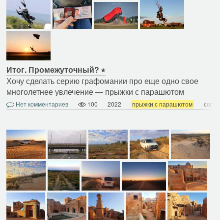
Итог. Промежуточный?
Хочу сделать серию графомании про еще одно свое
многолетнее увлечение — прыжки с парашютом
Нет комментариев
100
2022
прыжки с парашютом
соре