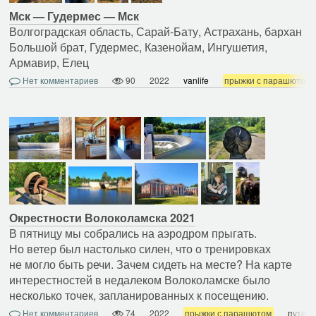
Мск — Гудермес — Мск
Волгоградская область, Сарай-Бату, Астрахань, бархан
Большой брат, Гудермес, Казенойам, Ингушетия,
Армавир, Елец
Нет комментариев
90
2022
vanlife
прыжки с парашютом
Окрестности Волоколамска 2021
В пятницу мы собрались на аэродром прыгать.
Но ветер был настолько силен, что о тренировках
не могло быть речи. Зачем сидеть на месте? На карте
интерестностей в недалеком Волоколамске было
несколько точек, запланированных к посещению.
Нет комментариев
74
2022
прыжки с парашютом
путеш