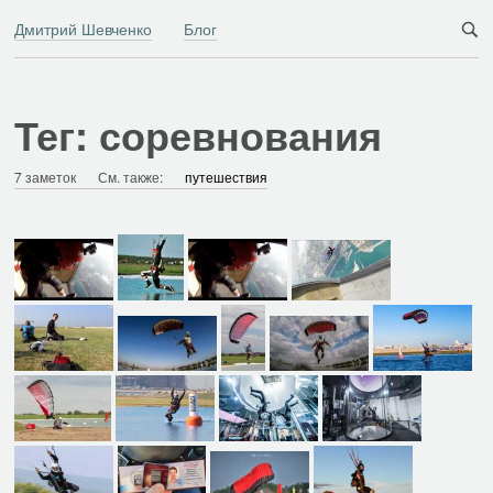
Дмитрий Шевченко
Блог
Тег: соревнования
7 заметок
См. также:
путешествия