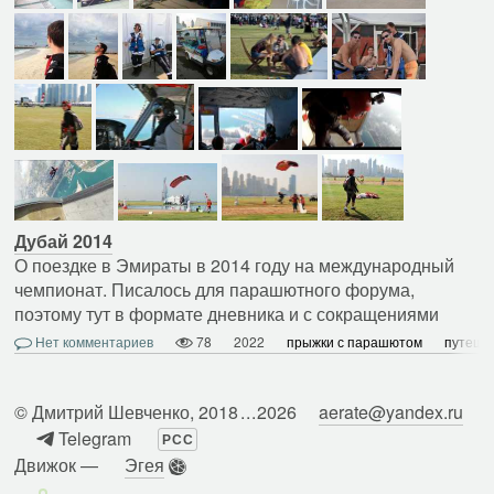
Дубай 2014
О поездке в Эмираты в 2014 году на международный
чемпионат. Писалось для парашютного форума,
поэтому тут в формате дневника и с сокращениями
Нет комментариев
78
2022
прыжки с парашютом
путеше
©
Дмитрий Шевченко
, 2018
...
2026
aerate@yandex.ru
Telegram
РСС
Движок —
Эгея