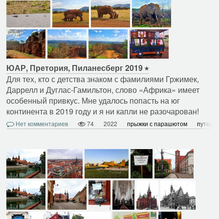
ЮАР, Претория, Пиланесберг 2019
Для тех, кто с детства знаком с фамилиями Гржимек,
Даррелл и Дуглас-Гамильтон, слово «Африка» имеет
особенный привкус. Мне удалось попасть на юг
континента в 2019 году и я ни капли не разочарован!
Нет комментариев
74
2022
прыжки с парашютом
путеше