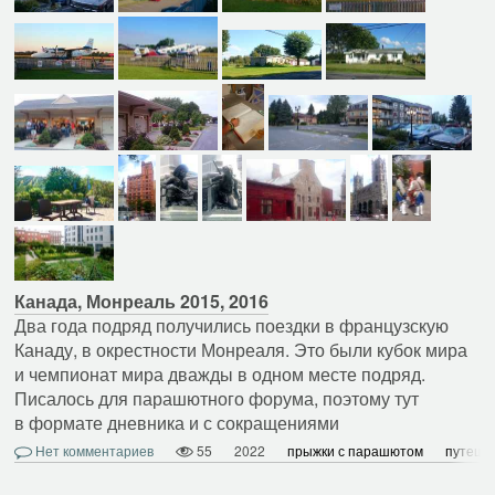
Канада, Монреаль 2015, 2016
Два года подряд получились поездки в французскую
Канаду, в окрестности Монреаля. Это были кубок мира
и чемпионат мира дважды в одном месте подряд.
Писалось для парашютного форума, поэтому тут
в формате дневника и с сокращениями
Нет комментариев
55
2022
прыжки с парашютом
путеше